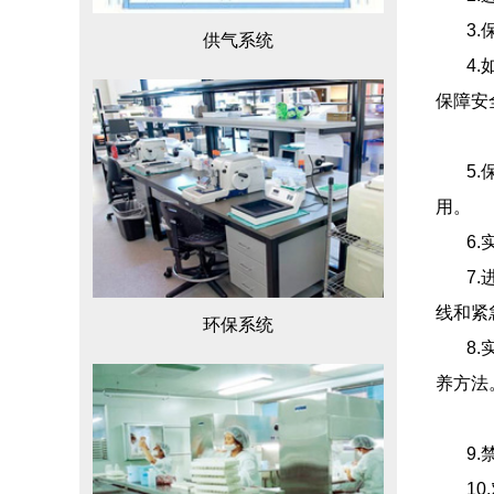
3
供气系统
4
保障安
5
用。
6
7
线和紧
环保系统
8
养方法
9
1