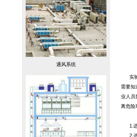
通风系统
实验室
需要知
业人员
离危险
1
2