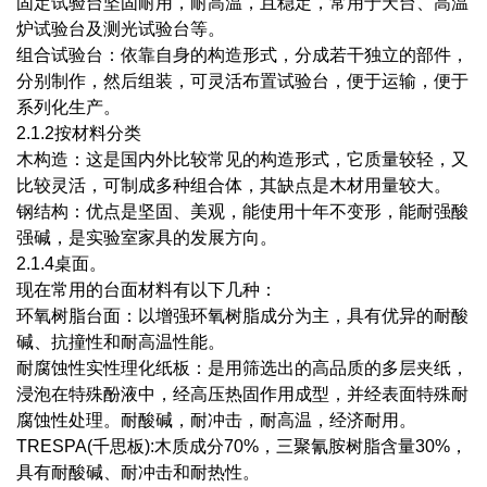
固定试验台坚固耐用，耐高温，且稳定，常用于天台、高温
炉试验台及测光试验台等。
组合试验台：依靠自身的构造形式，分成若干独立的部件，
分别制作，然后组装，可灵活布置试验台，便于运输，便于
系列化生产。
2.1.2按材料分类
木构造：这是国内外比较常见的构造形式，它质量较轻，又
比较灵活，可制成多种组合体，其缺点是木材用量较大。
钢结构：优点是坚固、美观，能使用十年不变形，能耐强酸
强碱，是实验室家具的发展方向。
2.1.4桌面。
现在常用的台面材料有以下几种：
环氧树脂台面：以增强环氧树脂成分为主，具有优异的耐酸
碱、抗撞性和耐高温性能。
耐腐蚀性实性理化纸板：是用筛选出的高品质的多层夹纸，
浸泡在特殊酚液中，经高压热固作用成型，并经表面特殊耐
腐蚀性处理。耐酸碱，耐冲击，耐高温，经济耐用。
TRESPA(千思板):木质成分70%，三聚氰胺树脂含量30%，
具有耐酸碱、耐冲击和耐热性。