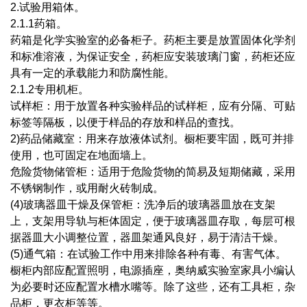
2.试验用箱体。
2.1.1药箱。
药箱是化学实验室的必备柜子。药柜主要是放置固体化学剂
和标准溶液，为保证安全，药柜应安装玻璃门窗，药柜还应
具有一定的承载能力和防腐性能。
2.1.2专用机柜。
试样柜：用于放置各种实验样品的试样柜，应有分隔、可贴
标签等隔板，以便于样品的存放和样品的查找。
2)药品储藏室：用来存放液体试剂。橱柜要牢固，既可并排
使用，也可固定在地面墙上。
危险货物储管柜：适用于危险货物的简易及短期储藏，采用
不锈钢制作，或用耐火砖制成。
(4)玻璃器皿干燥及保管柜：洗净后的玻璃器皿放在支架
上，支架用导轨与柜体固定，便于玻璃器皿存取，每层可根
据器皿大小调整位置，器皿架通风良好，易于清洁干燥。
(5)通气箱：在试验工作中用来排除各种有毒、有害气体。
橱柜内部应配置照明，电源插座，奥纳威实验室家具小编认
为必要时还应配置水槽水嘴等。除了这些，还有工具柜，杂
品柜，更衣柜等等。