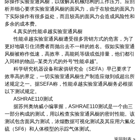
际操作实验室通风橱，以缓解其机械结构的工作压力。应剖
析并细心要求实验室通风橱的面风力，由于在较低的面风力
下实际操作有很多益处，而且较高的面风力会造成风险性和
多余的成本费。
4.真实的性能卓越实验室通风橱
性能卓越实验室通风橱遭受很多营销方式的危害，为了
更好地吸引住消费者而抛出去不一样的姓名。假如实验室通
风橱被称作低速，高效率，高能耗等级或低排量，他们都引
入同样的物品--某类方式的外号“性能卓越”。
科学研究机器设备和家俱研究会（SEFA）早已要求了
效率高的界定，一切实验室通风橱生产制造应做到或超出所
述规定之一。据SEFA称，性能卓越实验室通风橱务必根据
以下测试规定。
ASHRAE110测试
据苏州奥纳威小编掌握，ASHRAE110测试是一个由三
一部分构成的测试，用以检查实验室通风橱的密封性能。该
测试包含面风力测试，浓烟数据可视化测试及其应用六氟化
硫（SF6）和人体模型的示踪气体测试。
返回列表 >